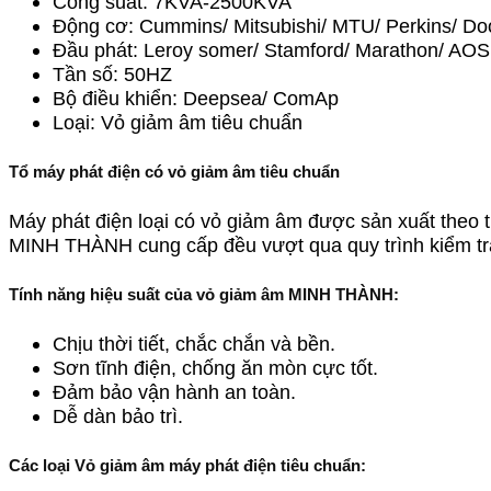
Công suất: 7KVA-2500KVA
Động cơ: Cummins/ Mitsubishi/ MTU/ Perkins/ D
Đầu phát: Leroy somer/ Stamford/ Marathon/ AOS
Tần số: 50HZ
Bộ điều khiển: Deepsea/ ComAp
Loại: Vỏ giảm âm tiêu chuẩn
Tổ máy phát điện có vỏ giảm âm tiêu chuẩn
Máy phát điện loại có vỏ giảm âm được sản xuất theo 
MINH THÀNH cung cấp đều vượt qua quy trình kiểm tra 
Tính năng hiệu suất
của vỏ giảm âm MINH THÀNH:
Chịu thời tiết, chắc chắn và bền.
Sơn tĩnh điện, chống ăn mòn cực tốt.
Đảm bảo vận hành an toàn.
Dễ dàn bảo trì.
Các loại Vỏ giảm âm máy phát điện tiêu chuẩn: