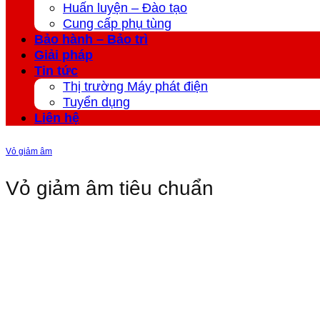
Huấn luyện – Đào tạo
Cung cấp phụ tùng
Bảo hành – Bảo trì
Giải pháp
Tin tức
Thị trường Máy phát điện
Tuyển dụng
Liên hệ
Vỏ giảm âm
Vỏ giảm âm tiêu chuẩn