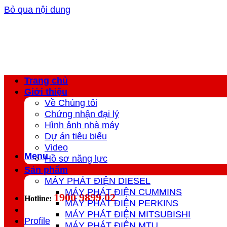
Bỏ qua nội dung
Trang chủ
Giới thiệu
Về Chúng tôi
Chứng nhận đại lý
Hình ảnh nhà máy
Dự án tiêu biểu
Video
Menu
Hồ sơ năng lực
Sản phẩm
MÁY PHÁT ĐIỆN DIESEL
MÁY PHÁT ĐIỆN CUMMINS
1900 9899 02
Hotline:
MÁY PHÁT ĐIỆN PERKINS
MÁY PHÁT ĐIỆN MITSUBISHI
Profile
MÁY PHÁT ĐIỆN MTU