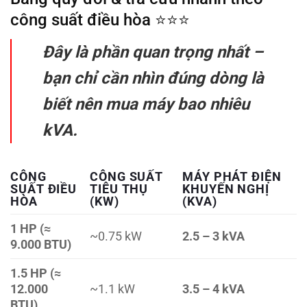
công suất điều hòa ⭐⭐⭐
Đây là phần quan trọng nhất –
bạn chỉ cần nhìn đúng dòng là
biết nên mua máy bao nhiêu
kVA.
CÔNG
CÔNG SUẤT
MÁY PHÁT ĐIỆN
SUẤT ĐIỀU
TIÊU THỤ
KHUYẾN NGHỊ
HÒA
(KW)
(KVA)
1 HP (≈
~0.75 kW
2.5 – 3 kVA
9.000 BTU)
1.5 HP (≈
12.000
~1.1 kW
3.5 – 4 kVA
BTU)