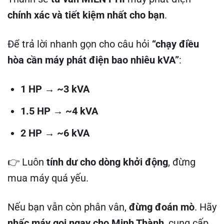
chính xác và tiết kiệm nhất cho bạn
.
Để trả lời nhanh gọn cho câu hỏi
“chạy điều
hòa cần máy phát điện bao nhiêu kVA”
:
1 HP → ~3 kVA
1.5 HP → ~4 kVA
2 HP → ~6 kVA
👉 Luôn
tính dư cho dòng khởi động
, đừng
mua máy quá yếu.
Nếu bạn vẫn còn phân vân,
đừng đoán mò
. Hãy
nhấc máy gọi ngay cho Minh Thành
, cung cấp