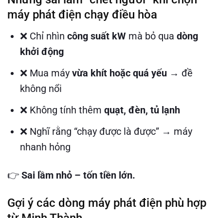
máy phát điện chạy điều hòa
❌ Chỉ nhìn
công suất kW
mà bỏ qua
dòng
khởi động
❌ Mua máy
vừa khít hoặc quá yếu
→ đề
không nổi
❌ Không tính thêm
quạt, đèn, tủ lạnh
❌ Nghĩ rằng “chạy được là được” → máy
nhanh hỏng
👉
Sai lầm nhỏ – tốn tiền lớn.
Gợi ý các dòng máy phát điện phù hợp
từ Minh Thành