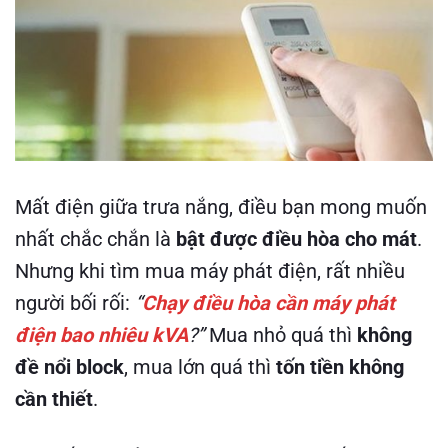
Mất điện giữa trưa nắng, điều bạn mong muốn
nhất chắc chắn là
bật được điều hòa cho mát
.
Nhưng khi tìm mua máy phát điện, rất nhiều
người bối rối:
“
Chạy điều hòa cần máy phát
điện bao nhiêu kVA
?”
Mua nhỏ quá thì
không
đề nổi block
, mua lớn quá thì
tốn tiền không
cần thiết
.