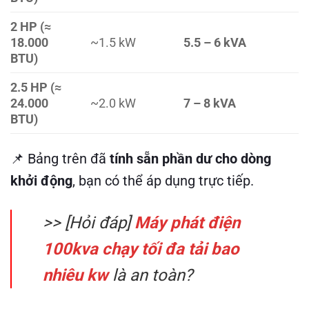
2 HP (≈
18.000
~1.5 kW
5.5 – 6 kVA
BTU)
2.5 HP (≈
24.000
~2.0 kW
7 – 8 kVA
BTU)
📌 Bảng trên đã
tính sẵn phần dư cho dòng
khởi động
, bạn có thể áp dụng trực tiếp.
>> [Hỏi đáp]
Máy phát điện
100kva chạy tối đa tải bao
nhiêu kw
là an toàn?