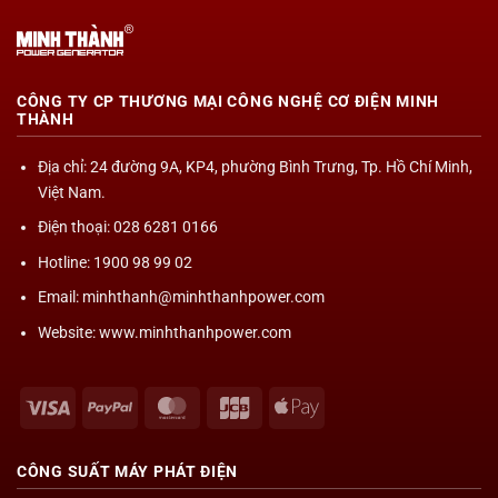
CÔNG TY CP THƯƠNG MẠI CÔNG NGHỆ CƠ ĐIỆN MINH
THÀNH
Địa chỉ
: 24 đường 9A, KP4, phường Bình Trưng, Tp. Hồ Chí Minh,
Việt Nam.
Điện thoại: 028 6281 0166
Hotline: 1900 98 99 02
Email: minhthanh@minhthanhpower.com
Website: www.minhthanhpower.com
Visa
PayPal
MasterCard
JCB
Apple
Pay
CÔNG SUẤT
MÁY PHÁT ĐIỆN