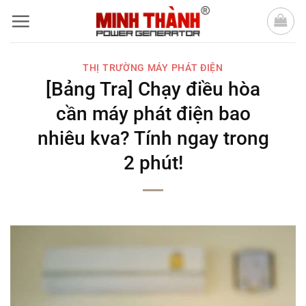
Bỏ
qua
nội
THỊ TRƯỜNG MÁY PHÁT ĐIỆN
dung
[Bảng Tra] Chạy điều hòa
cần máy phát điện bao
nhiêu kva? Tính ngay trong
2 phút!