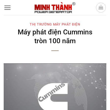
Bỏ
qua
nội
THỊ TRƯỜNG MÁY PHÁT ĐIỆN
dung
Máy phát điện Cummins
tròn 100 năm